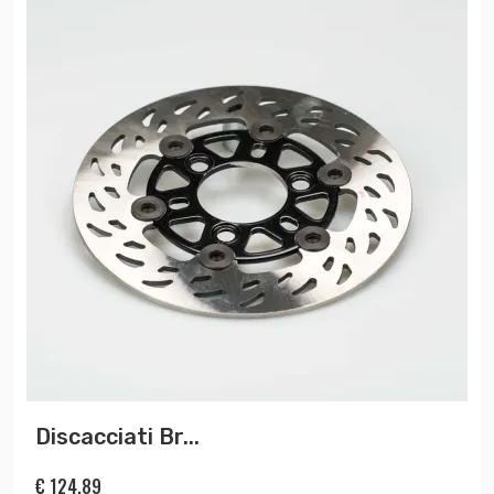
Discacciati Br...
€
124,89