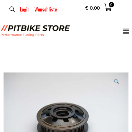
0
€
0,00
Login
Wunschliste