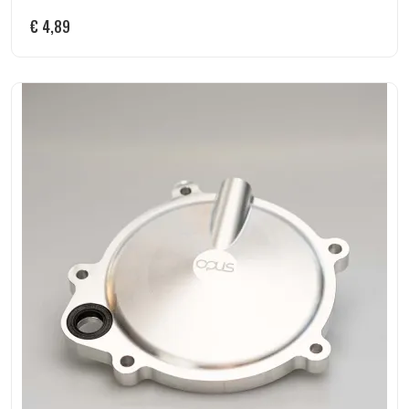
€
4,89