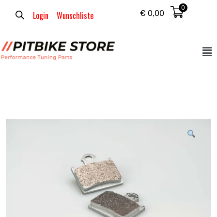
0
€
0,00
Login
Wunschliste