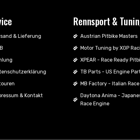
vice
Rennsport & Tuni
rsand & Lieferung
Austrian Pitbike Masters
B
Motor Tuning by XGP Rac
hlung
XPEAR - Race Ready Pitb
tenschutzerklärung
TB Parts - US Engine Par
touren
MB Factory - Italian Race
pressum & Kontakt
Daytona Anima - Japane
Race Engine