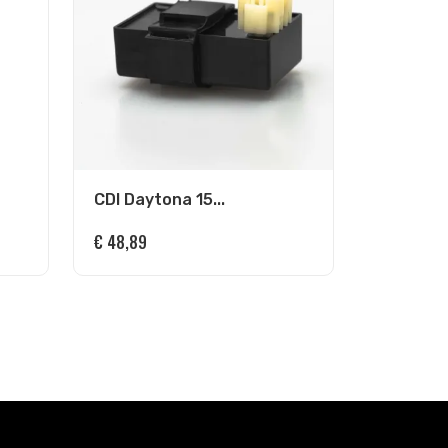
CDI Daytona 15...
€
48,89