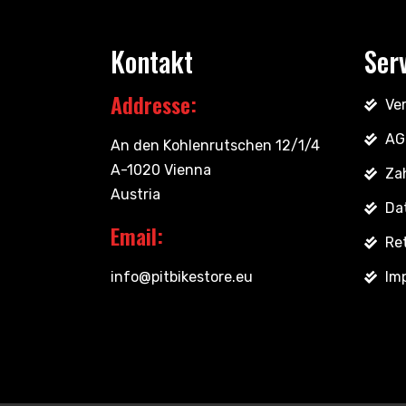
Kontakt
Ser
Addresse:
Ve
AG
An den Kohlenrutschen 12/1/4
A-1020 Vienna
Za
Austria
Da
Email:
Re
info@pitbikestore.eu
Im