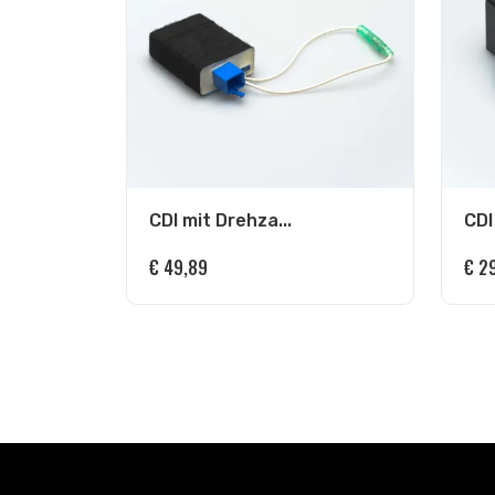
CDI mit Drehza...
CDI
€
49,89
€
29