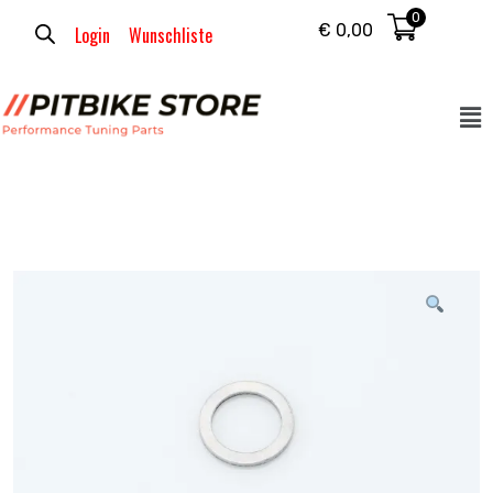
0
€
0,00
Login
Wunschliste