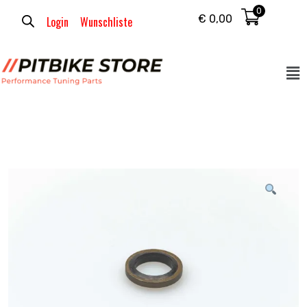
0
€
0,00
Login
Wunschliste