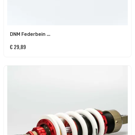
DNM Federbein ...
€
29,89