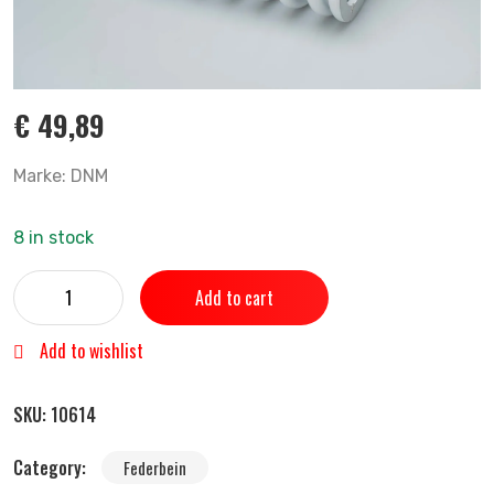
€
49,89
Marke: DNM
8 in stock
Add to cart
Add to wishlist
SKU:
10614
Category:
Federbein