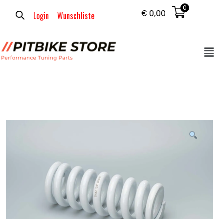
0
€
0,00
Login
Wunschliste