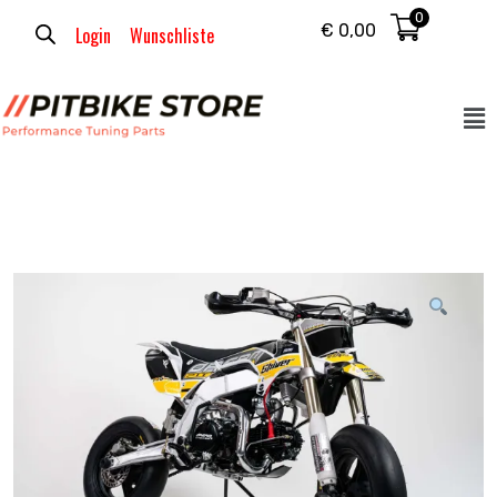
0
€
0,00
Login
Wunschliste