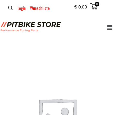
0
€
0,00
Login
Wunschliste