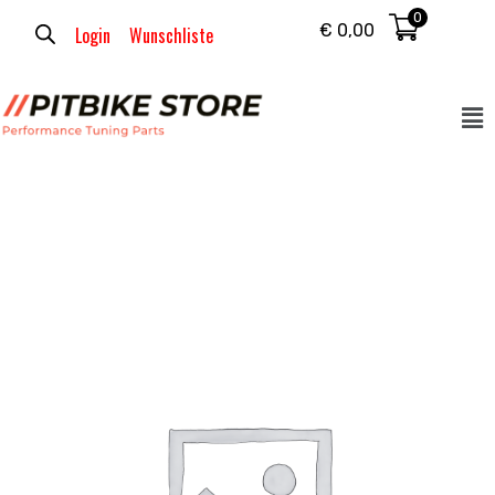
0
€
0,00
Login
Wunschliste