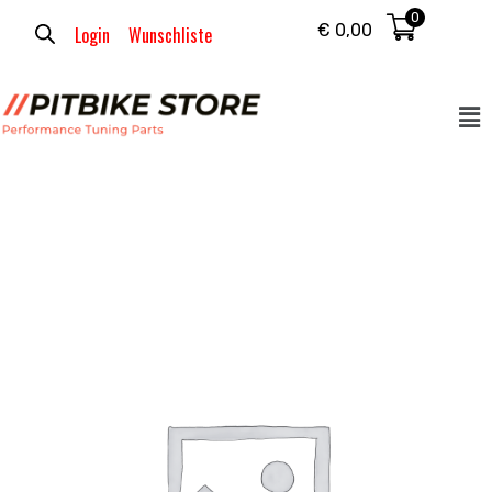
0
€
0,00
Login
Wunschliste