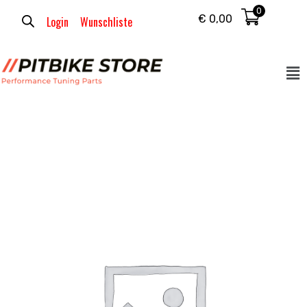
0
€
0,00
Login
Wunschliste