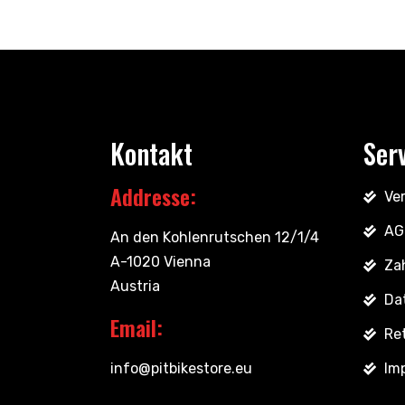
Kontakt
Ser
Addresse:
Ve
AG
An den Kohlenrutschen 12/1/4
A-1020 Vienna
Za
Austria
Da
Email:
Re
info@pitbikestore.eu
Im