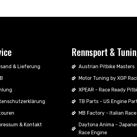
vice
Rennsport & Tuni
rsand & Lieferung
Austrian Pitbike Masters
B
Motor Tuning by XGP Rac
hlung
XPEAR - Race Ready Pitb
tenschutzerklärung
TB Parts - US Engine Par
touren
MB Factory - Italian Race
pressum & Kontakt
Daytona Anima - Japane
Race Engine