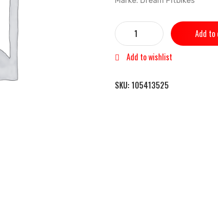
Marke: Dream Pitbikes
Add to 
Add to wishlist
SKU:
105413525