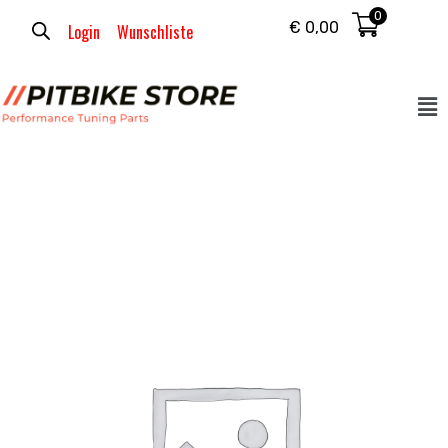
0
€
0,00
Login
Wunschliste