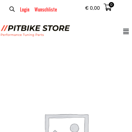
0
€
0,00
Login
Wunschliste