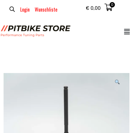
0
€
0,00
Login
Wunschliste