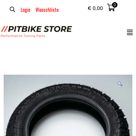
0
€
0,00
Login
Wunschliste