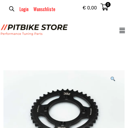
0
€
0,00
Login
Wunschliste