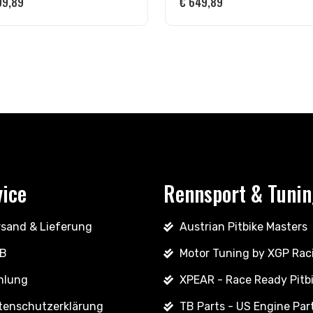
9,89
€
649,89
vice
Rennsport & Tuni
rsand & Lieferung
Austrian Pitbike Masters
B
Motor Tuning by XGP Rac
hlung
XPEAR - Race Ready Pitb
tenschutzerklärung
TB Parts - US Engine Par