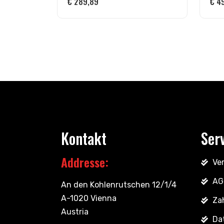
€
289,89
€
49
Kontakt
Ser
Addresse:
Ve
AG
An den Kohlenrutschen 12/1/4
A-1020 Vienna
Za
Austria
Da