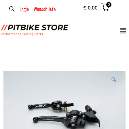
0
€
0,00
Login
Wunschliste