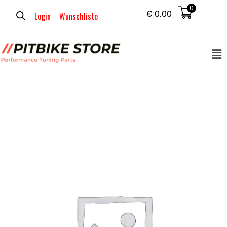
0
€
0,00
Login
Wunschliste