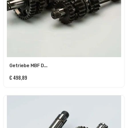
Getriebe MBF D...
€
498,89