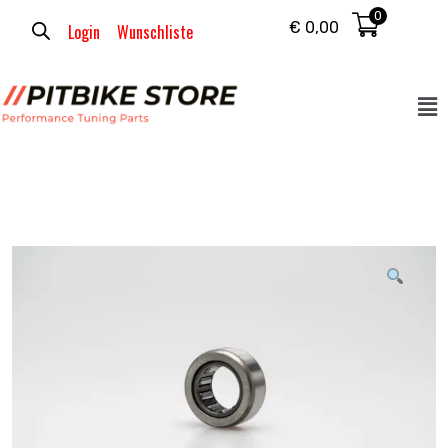
0
€
0,00
Login
Wunschliste