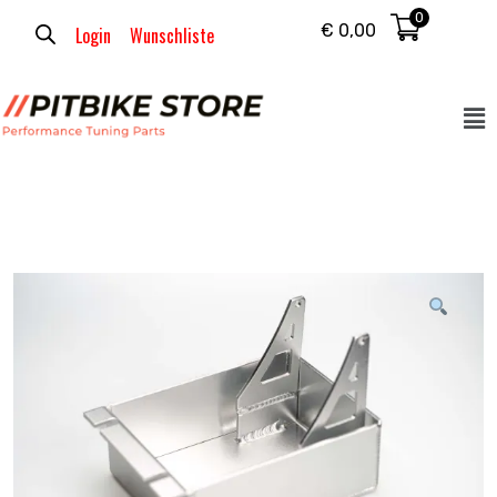
0
€
0,00
Login
Wunschliste