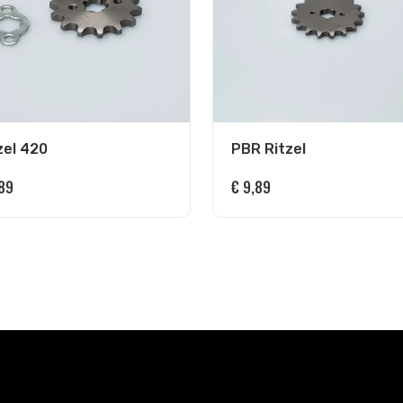
zel 420
PBR Ritzel
89
€
9,89