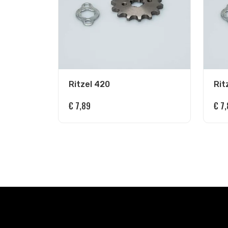
Ritzel 420
Rit
€
7,89
€
7,