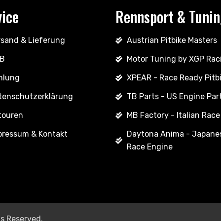
vice
Rennsport & Tuni
rsand & Lieferung
Austrian Pitbike Masters
B
Motor Tuning by XGP Rac
hlung
XPEAR - Race Ready Pitb
tenschutzerklärung
TB Parts - US Engine Par
touren
MB Factory - Italian Race
pressum & Kontakt
Daytona Anima - Japane
Race Engine
ts Reserved.