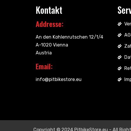
Kontakt
Ser
Addresse:
Ve
AG
An den Kohlenrutschen 12/1/4
A-1020 Vienna
Za
Austria
Da
Email:
Re
info@pitbikestore.eu
Im
Copyright © 2024 PitbikeStore.eu - All Righ