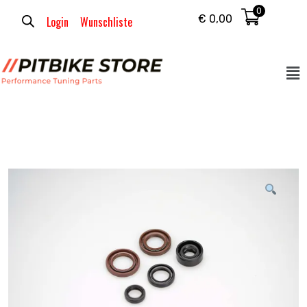
0
€
0,00
Login
Wunschliste