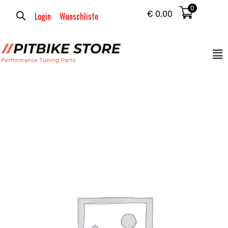
0
€
0,00
Login
Wunschliste