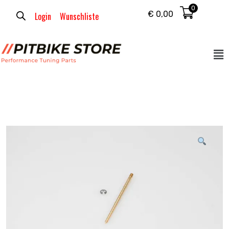
0
€
0,00
Login
Wunschliste