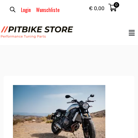
0
€
0,00
Login
Wunschliste