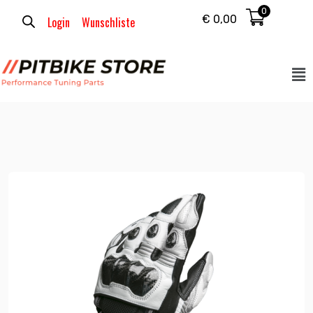
0
€
0,00
Login
Wunschliste