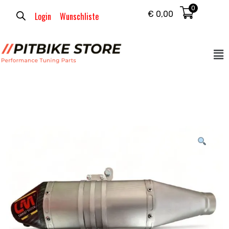
0
€
0,00
Login
Wunschliste