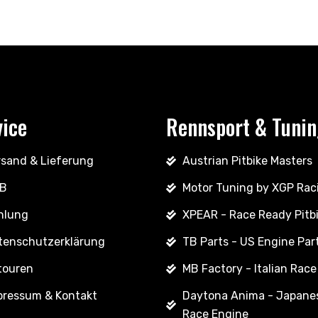
vice
Rennsport & Tuni
rsand & Lieferung
Austrian Pitbike Masters
B
Motor Tuning by XGP Rac
hlung
XPEAR - Race Ready Pitb
tenschutzerklärung
TB Parts - US Engine Par
touren
MB Factory - Italian Race
pressum & Kontakt
Daytona Anima - Japane
Race Engine