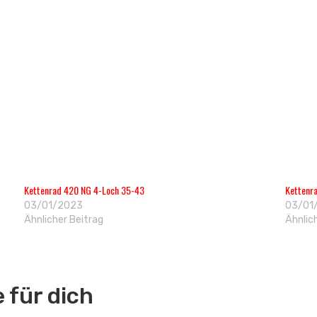
Kettenrad 420 NG 4-Loch 35-43
Kettenr
03/01/2023
03/01
Ähnlicher Beitrag
Ähnlic
für dich