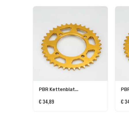
PBR Kettenblat...
PBR
€
34,89
€
34