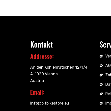
Kontakt
Ser
Addresse:
Ve
AG
An den Kohlenrutschen 12/1/4
A-1020 Vienna
Za
Austria
Da
Email:
Re
info@pitbikestore.eu
Im