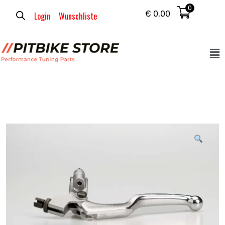
0
€
0,00
Login
Wunschliste