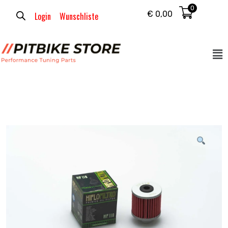
0
€
0,00
Login
Wunschliste