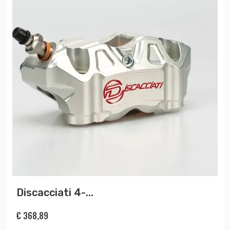
Discacciati 4-...
€
368,89