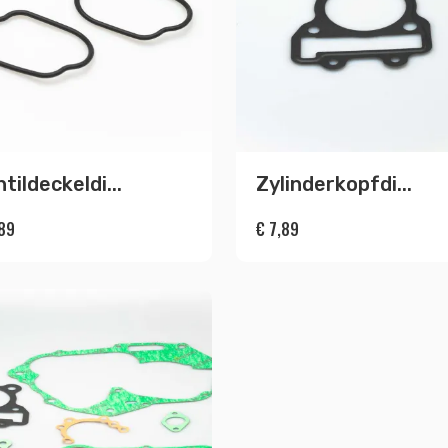
tildeckeldi...
Zylinderkopfdi...
89
€
7,89