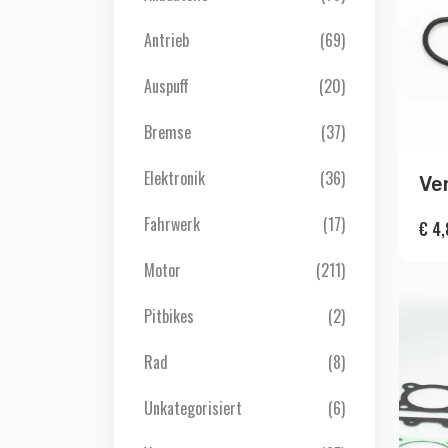
Antrieb
(69)
Auspuff
(20)
Bremse
(37)
Elektronik
(36)
Ven
Fahrwerk
(17)
€
4,
Motor
(211)
Pitbikes
(2)
Rad
(8)
Unkategorisiert
(6)